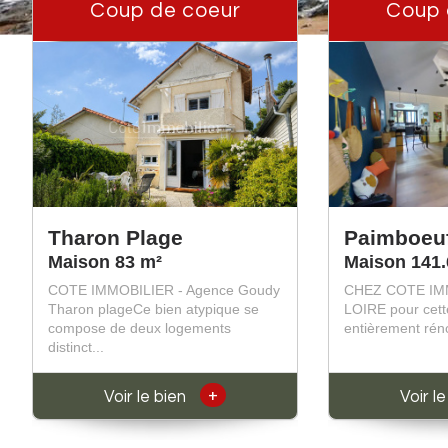
Coup de coeur
Coup 
Tharon Plage
Paimboeu
Maison 83 m²
Maison 141.
COTE IMMOBILIER - Agence Goudy
CHEZ COTE IM
Tharon plageCe bien atypique se
LOIRE pour cet
compose de deux logements
entièrement réno
distinct...
+
Voir le bien
Voir l