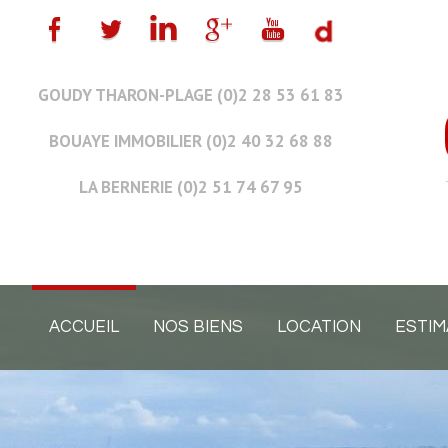
GOUDY THARON-PLAGE (0)2 28 53 61 83
BOUAYE IMMOBILIER (0)2 40 32 68 88
LA BERNERIE (0)2 51 74 67 95
ACCUEIL
NOS BIENS
LOCATION
ESTIM