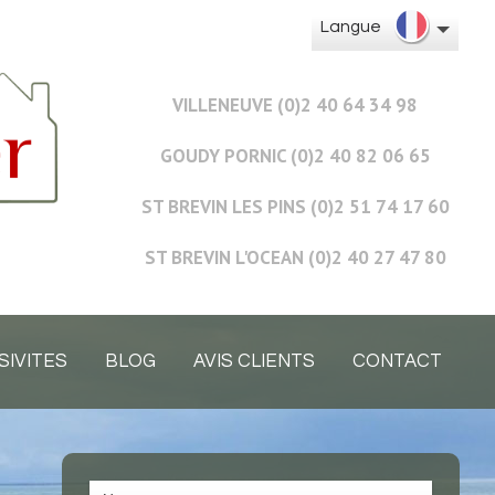
Langue
VILLENEUVE (0)2 40 64 34 98
GOUDY PORNIC (0)2 40 82 06 65
ST BREVIN LES PINS (0)2 51 74 17 60
ST BREVIN L'OCEAN (0)2 40 27 47 80
SIVITES
BLOG
AVIS CLIENTS
CONTACT