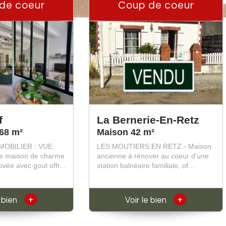
de coeur
Coup de coeur
f
La Bernerie-En-Retz
68 m²
Maison 42 m²
MOBILIER : VUE
LES MOUTIERS EN RETZ - Maison
te maison de charme
ancienne à rénover au coeur d'une
vée avec gout offr...
station balnéaire familiale, of...
+
+
e bien
Voir le bien