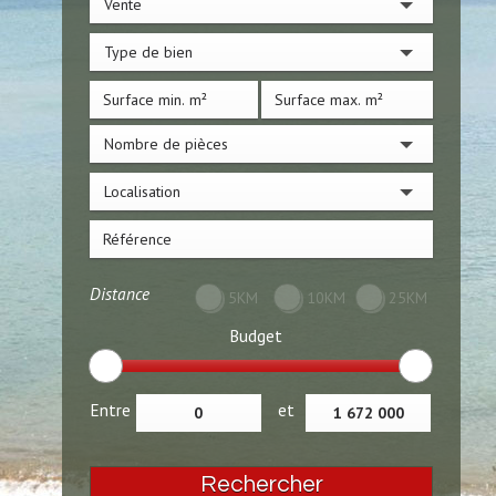
Vente
Type de bien
Nombre de pièces
Localisation
Distance
5KM
10KM
25KM
Budget
Entre
et
Rechercher