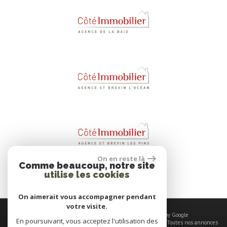
On en reste là
Comme beaucoup, notre site
utilise les cookies
On aimerait vous accompagner pendant
votre visite.
© 2026 | Tous droits réservés | Traduction powered by Google
En poursuivant, vous acceptez l'utilisation des
Plan du site
-
Mentions légales
-
Nos honoraires
-
Liens
-
Admin
-
Toutes nos annonces