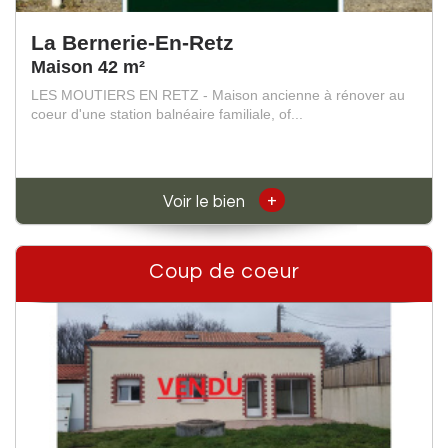
La Bernerie-En-Retz
Maison 42 m²
LES MOUTIERS EN RETZ - Maison ancienne à rénover au
coeur d'une station balnéaire familiale, of...
+
Voir le bien
Coup de coeur