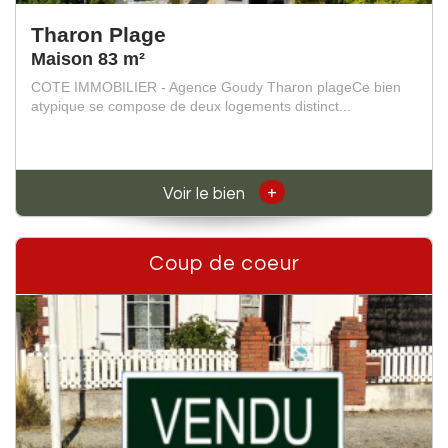
Tharon Plage
Maison 83 m²
COTE IMMOBILIER - Agence Goudy Tharon plageCe bien
atypique se compose de deux logements distinct...
+
Voir le bien
Coup de coeur