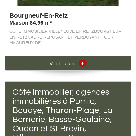
Bourgneuf-En-Retz
Maison 84.96 m²
COTE IMMOBILIER VILLENEUVE EN RETZBOURGNEUF
EN RETZCADRE REPOSANT ET VERDOYANT POUR
AMOUREUX DE ...
+
Voir le bien
Côté Immobilier, agences
immobilières à Pornic,
Bouaye, Tharon-Plage, La
Bernerie, Basse-Goulaine,
Oudon et St Brevin,