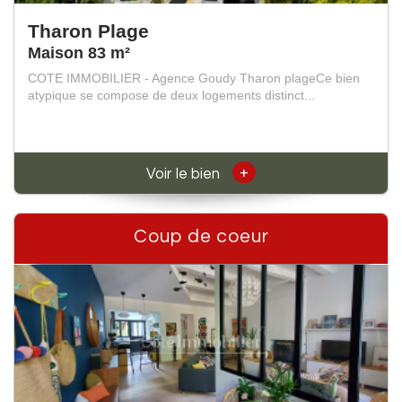
Tharon Plage
Maison 83 m²
COTE IMMOBILIER - Agence Goudy Tharon plageCe bien
atypique se compose de deux logements distinct...
+
Voir le bien
Coup de coeur