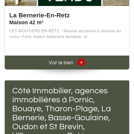
La Bernerie-En-Retz
Maison 42 m²
LES MOUTIERS EN RETZ - Maison ancienne à rénover au
coeur d'une station balnéaire familiale, of...
+
Voir le bien
Côté Immobilier, agences
immobilières à Pornic,
Bouaye, Tharon-Plage, La
Bernerie, Basse-Goulaine,
Oudon et St Brevin,