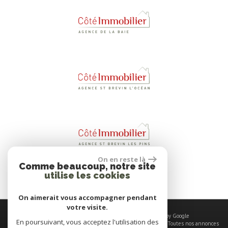
On en reste là
Comme beaucoup, notre site
utilise les cookies
On aimerait vous accompagner pendant
votre visite.
© 2026 | Tous droits réservés | Traduction powered by Google
En poursuivant, vous acceptez l'utilisation des
Plan du site
-
Mentions légales
-
Nos honoraires
-
Liens
-
Admin
-
Toutes nos annonces