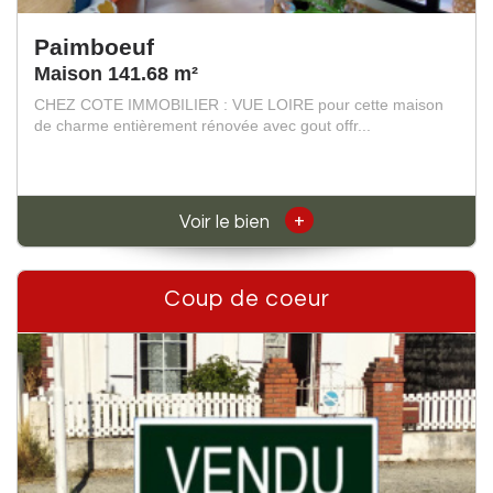
Paimboeuf
Maison 141.68 m²
CHEZ COTE IMMOBILIER : VUE LOIRE pour cette maison
de charme entièrement rénovée avec gout offr...
+
Voir le bien
Coup de coeur