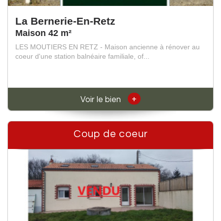
La Bernerie-En-Retz
Maison 42 m²
LES MOUTIERS EN RETZ - Maison ancienne à rénover au
coeur d'une station balnéaire familiale, of...
+
Voir le bien
Coup de coeur