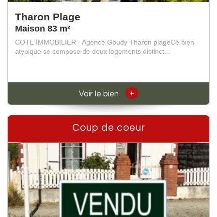
Tharon Plage
Maison 83 m²
COTE IMMOBILIER - Agence Goudy Tharon plageCe bien
atypique se compose de deux logements distinct...
+
Voir le bien
Coup de coeur