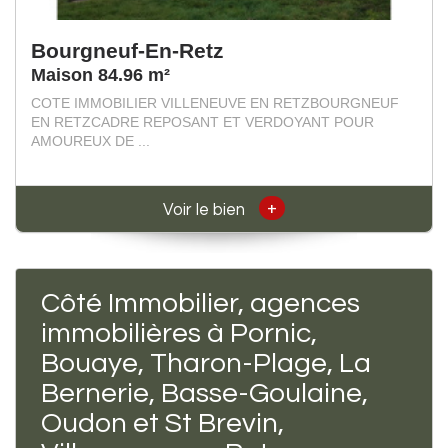
Bourgneuf-En-Retz
Maison 84.96 m²
COTE IMMOBILIER VILLENEUVE EN RETZBOURGNEUF
EN RETZCADRE REPOSANT ET VERDOYANT POUR
AMOUREUX DE ...
+
Voir le bien
Côté Immobilier, agences
immobilières à Pornic,
Bouaye, Tharon-Plage, La
Bernerie, Basse-Goulaine,
Oudon et St Brevin,