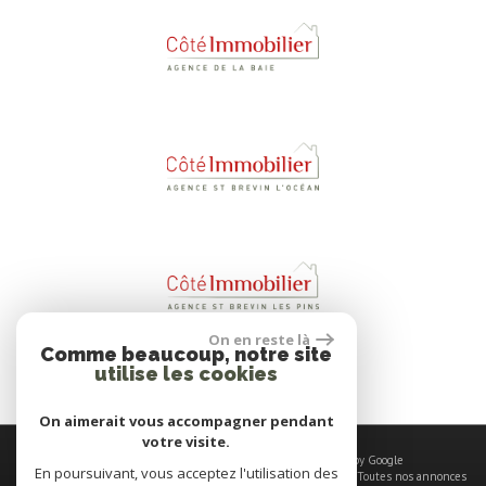
On en reste là
Comme beaucoup, notre site
utilise les cookies
On aimerait vous accompagner pendant
votre visite.
© 2026 | Tous droits réservés | Traduction powered by Google
En poursuivant, vous acceptez l'utilisation des
Plan du site
-
Mentions légales
-
Nos honoraires
-
Liens
-
Admin
-
Toutes nos annonces