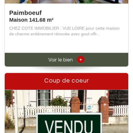
Paimboeuf
Maison 141.68 m²
CHEZ COTE IMMOBILIER : VUE LOIRE pour cette maison
de charme entièrement rénovée avec gout offr...
+
Voir le bien
Coup de coeur