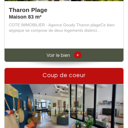
Tharon Plage
Maison 83 m²
COTE IMMOBILIER - Agence Goudy Tharon plageCe bien
atypique se compose de deux logements distinct...
+
Voir le bien
Coup de coeur