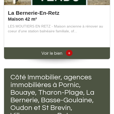
La Bernerie-En-Retz
Maison 42 m²
LES MOUTIERS EN RETZ - Maison ancienne à rénover au
coeur d'une station balnéaire familiale, of...
+
Voir le bien
Côté Immobilier, agences
immobilières à Pornic,
Bouaye, Tharon-Plage, La
Bernerie, Basse-Goulaine,
Oudon et St Brevin,