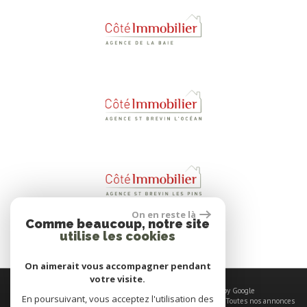
On en reste là
Comme beaucoup, notre site
utilise les cookies
On aimerait vous accompagner pendant
votre visite.
© 2026 | Tous droits réservés | Traduction powered by Google
En poursuivant, vous acceptez l'utilisation des
Plan du site
-
Mentions légales
-
Nos honoraires
-
Liens
-
Admin
-
Toutes nos annonces