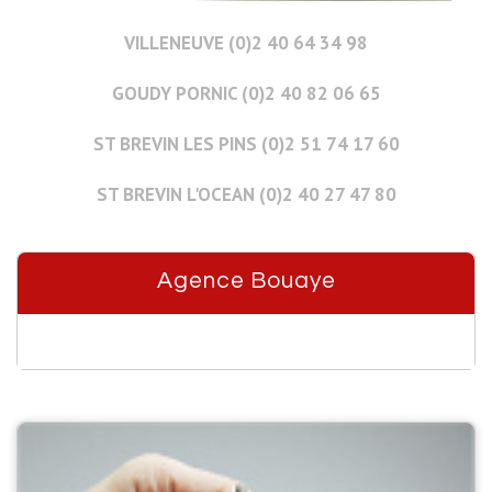
VILLENEUVE (0)2 40 64 34 98
GOUDY PORNIC (0)2 40 82 06 65
ST BREVIN LES PINS (0)2 51 74 17 60
ST BREVIN L'OCEAN (0)2 40 27 47 80
Agence Bouaye