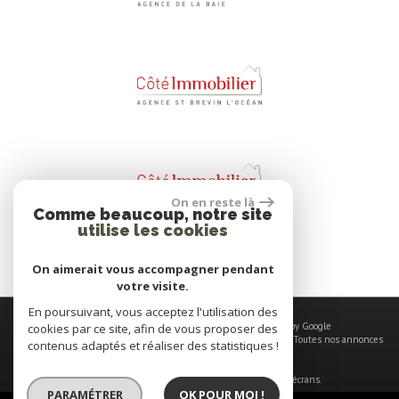
On en reste là
Comme beaucoup, notre site
utilise les cookies
On aimerait vous accompagner pendant
votre visite.
En poursuivant, vous acceptez l'utilisation des
© 2026 | Tous droits réservés | Traduction powered by Google
cookies par ce site, afin de vous proposer des
Plan du site
-
Mentions légales
-
Nos honoraires
-
Liens
-
Admin
-
Toutes nos annonces
contenus adaptés et réaliser des statistiques !
Site internet compatible multi-supports,
un seul site adaptable à tous les types d'écrans.
PARAMÉTRER
OK POUR MOI !