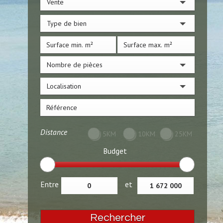
Vente
Type de bien
Nombre de pièces
Localisation
Distance
5KM
10KM
25KM
Budget
Entre
et
Rechercher