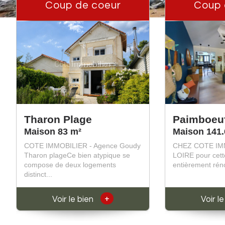
Coup de coeur
Coup 
Tharon Plage
Paimboeu
Maison 83 m²
Maison 141.
COTE IMMOBILIER - Agence Goudy
CHEZ COTE IM
Tharon plageCe bien atypique se
LOIRE pour cet
compose de deux logements
entièrement réno
distinct...
+
Voir le bien
Voir l