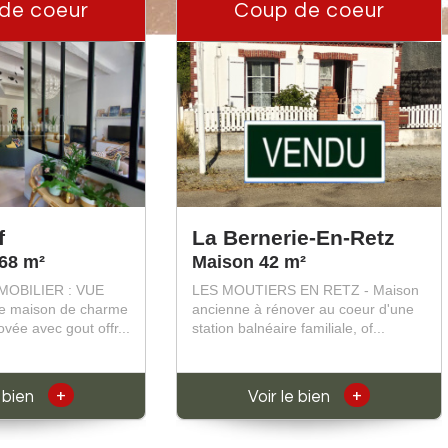
de coeur
Coup de coeur
f
La Bernerie-En-Retz
68 m²
Maison 42 m²
MOBILIER : VUE
LES MOUTIERS EN RETZ - Maison
te maison de charme
ancienne à rénover au coeur d'une
vée avec gout offr...
station balnéaire familiale, of...
+
+
e bien
Voir le bien