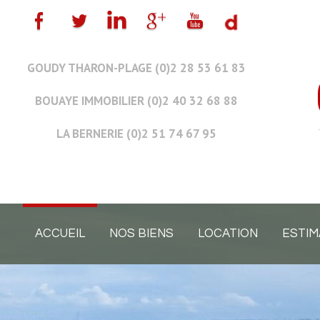
GOUDY THARON-PLAGE (0)2 28 53 61 83
BOUAYE IMMOBILIER (0)2 40 32 68 88
LA BERNERIE (0)2 51 74 67 95
ACCUEIL
NOS BIENS
LOCATION
ESTIM