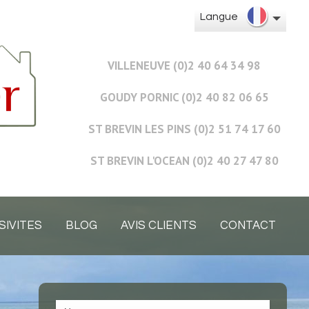
Langue
VILLENEUVE (0)2 40 64 34 98
GOUDY PORNIC (0)2 40 82 06 65
ST BREVIN LES PINS (0)2 51 74 17 60
ST BREVIN L'OCEAN (0)2 40 27 47 80
SIVITES
BLOG
AVIS CLIENTS
CONTACT