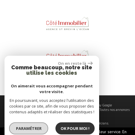
On en reste là
Comme beaucoup, notre site
utilise les cookies
On aimerait vous accompagner pendant
votre visite.
En poursuivant, vous acceptez l'utilisation des
© 2026 | Tous droits réservés | Traduction powered by Google
cookies par ce site, afin de vous proposer des
Plan du site
-
Mentions légales
-
Nos honoraires
-
Liens
-
Admin
-
Toutes nos annonces
contenus adaptés et réaliser des statistiques !
Site internet compatible multi-supports,
un seul site adaptable à tous les types d'écrans.
PARAMÉTRER
OK POUR MOI !
Ce site utilise des cookies pour vous offrir le meilleur service. En