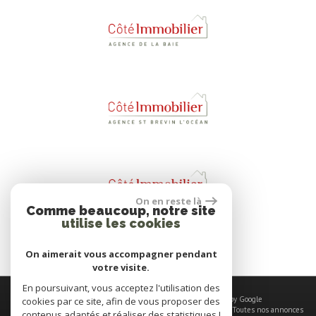
On en reste là
Comme beaucoup, notre site
utilise les cookies
On aimerait vous accompagner pendant
votre visite.
En poursuivant, vous acceptez l'utilisation des
© 2026 | Tous droits réservés | Traduction powered by Google
cookies par ce site, afin de vous proposer des
Plan du site
-
Mentions légales
-
Nos honoraires
-
Liens
-
Admin
-
Toutes nos annonces
contenus adaptés et réaliser des statistiques !