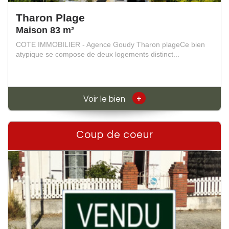
Tharon Plage
Maison 83 m²
COTE IMMOBILIER - Agence Goudy Tharon plageCe bien
atypique se compose de deux logements distinct...
+
Voir le bien
Coup de coeur