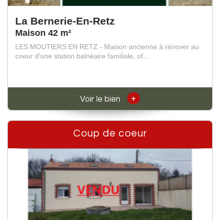
La Bernerie-En-Retz
Maison 42 m²
LES MOUTIERS EN RETZ - Maison ancienne à rénover au
coeur d'une station balnéaire familiale, of...
+
Voir le bien
Coup de coeur