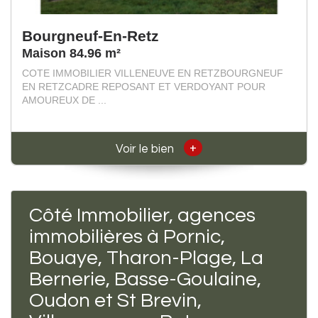
Bourgneuf-En-Retz
Maison 84.96 m²
COTE IMMOBILIER VILLENEUVE EN RETZBOURGNEUF
EN RETZCADRE REPOSANT ET VERDOYANT POUR
AMOUREUX DE ...
+
Voir le bien
Côté Immobilier, agences
immobilières à Pornic,
Bouaye, Tharon-Plage, La
Bernerie, Basse-Goulaine,
Oudon et St Brevin,