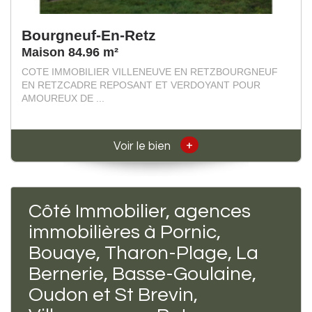
Bourgneuf-En-Retz
Maison 84.96 m²
COTE IMMOBILIER VILLENEUVE EN RETZBOURGNEUF
EN RETZCADRE REPOSANT ET VERDOYANT POUR
AMOUREUX DE ...
+
Voir le bien
Côté Immobilier, agences
immobilières à Pornic,
Bouaye, Tharon-Plage, La
Bernerie, Basse-Goulaine,
Oudon et St Brevin,