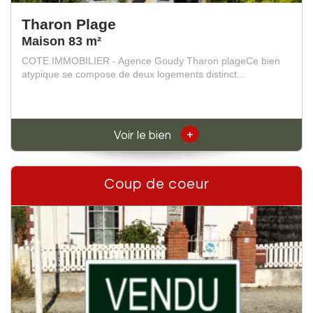
Tharon Plage
Maison 83 m²
COTE IMMOBILIER - Agence Goudy Tharon plageCe bien
atypique se compose de deux logements distinct...
+
Voir le bien
Coup de coeur