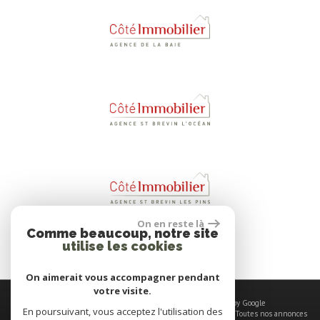
On en reste là
Comme beaucoup, notre site
utilise les cookies
On aimerait vous accompagner pendant
votre visite.
© 2026 | Tous droits réservés | Traduction powered by Google
En poursuivant, vous acceptez l'utilisation des
Plan du site
-
Mentions légales
-
Nos honoraires
-
Liens
-
Admin
-
Toutes nos annonces