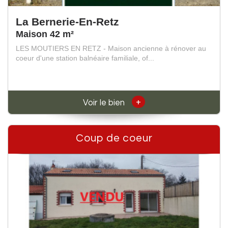
La Bernerie-En-Retz
Maison 42 m²
LES MOUTIERS EN RETZ - Maison ancienne à rénover au
coeur d'une station balnéaire familiale, of...
+
Voir le bien
Coup de coeur