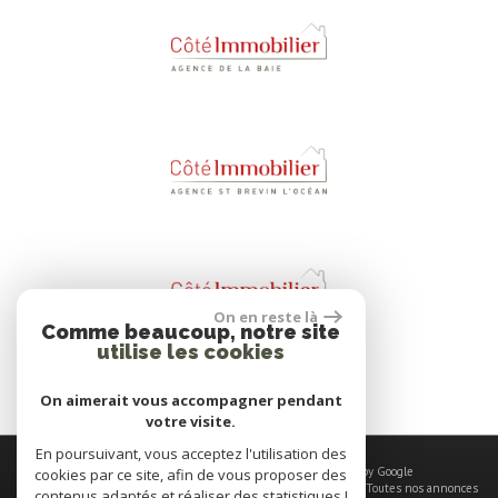
On en reste là
Comme beaucoup, notre site
utilise les cookies
On aimerait vous accompagner pendant
votre visite.
En poursuivant, vous acceptez l'utilisation des
© 2026 | Tous droits réservés | Traduction powered by Google
cookies par ce site, afin de vous proposer des
Plan du site
-
Mentions légales
-
Nos honoraires
-
Liens
-
Admin
-
Toutes nos annonces
contenus adaptés et réaliser des statistiques !