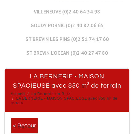
VILLENEUVE (0)2 40 64 34 98
GOUDY PORNIC (0)2 40 82 06 65
ST BREVIN LES PINS (0)2 51 74 17 60
ST BREVIN L'OCEAN (0)2 40 27 47 80
LA BERNERIE - MAISON
SPACIEUSE avec 850 m² de terrain
Accueil
La Bernerie-en-Retz
LA BERNERIE - MAISON SPACIEUSE avec 850 m² de
terrain
< Retour