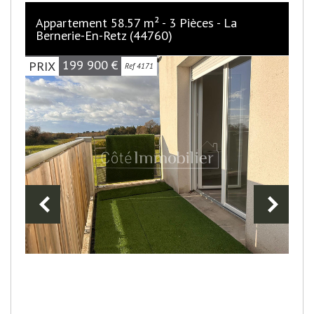
Appartement 58.57 m² - 3 Pièces - La
Bernerie-En-Retz (44760)
199 900
€
PRIX
Ref 4171