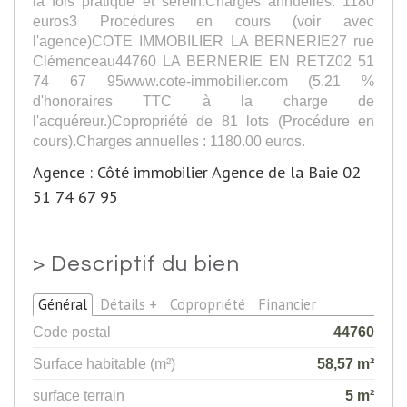
la fois pratique et serein.Charges annuelles: 1180
euros3 Procédures en cours (voir avec
l'agence)COTE IMMOBILIER LA BERNERIE27 rue
Clémenceau44760 LA BERNERIE EN RETZ02 51
74 67 95www.cote-immobilier.com (5.21 %
d'honoraires TTC à la charge de
l'acquéreur.)Copropriété de 81 lots (Procédure en
cours).Charges annuelles : 1180.00 euros.
Agence : Côté immobilier Agence de la Baie 02
51 74 67 95
>
Descriptif du bien
Général
Détails +
Copropriété
Financier
Code postal
44760
Surface habitable (m²)
58,57 m²
surface terrain
5 m²