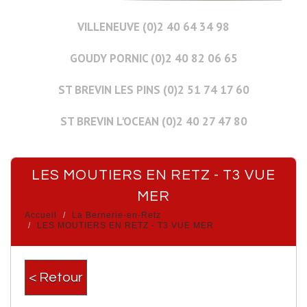
VILLENEUVE (0)2 40 64 34 98
GOUDY PORNIC (0)2 40 82 06 65
ST BREVIN LES PINS (0)2 51 74 17 60
ST BREVIN L'OCEAN (0)2 40 27 47 80
LES MOUTIERS EN RETZ - T3 VUE
MER
Accueil
La Bernerie-en-Retz
LES MOUTIERS EN RETZ - T3 VUE MER
< Retour