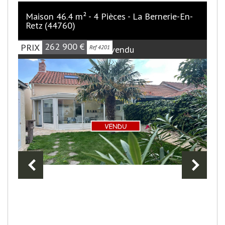
Maison 46.4 m² - 4 Pièces - La Bernerie-En-
Retz (44760)
262 900
€
PRIX
Bien vendu
Ref 4201