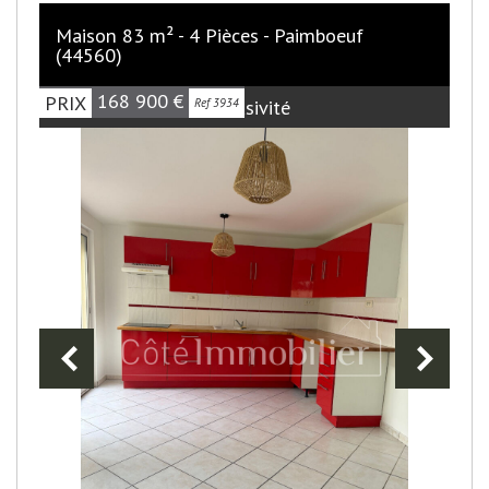
Maison 83 m² - 4 Pièces - Paimboeuf
(44560)
168 900
€
PRIX
Exclusivité
Ref 3934