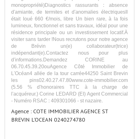
monopropriété)Diagnostics rassurants : absence
d'amiante, de termites et d'anomalies électriquesIl
était loué 660 €/mois, libre Un bien rare, à la fois
lumineux, fonctionnel et sans travaux, idéal pour une
résidence principale ou un investissement locatif.À
visiter sans tarder !Nous recrutons pour notre agence
de Brévin un(e) collaborateur(trice)
indépendant(e).Contactez nous pour plus
d'informations.Demandez CORINE au
06.70.45.39.20ouAgence Côté Immobilier de
L'Océan4 allée de la tour carrée44250 Saint Brevin
les pins02.40.27.47.80www.cote-immobilier.com
(5.56 % d'honoraires TTC à la charge de
l'acquéreur.) Corine LEDARD (EI) Agent Commercial
- Numéro RSAC : 409301066 - st nazaire.
Agence : COTE IMMOBILIER AGENCE ST
BREVIN L'OCEAN 0240274780