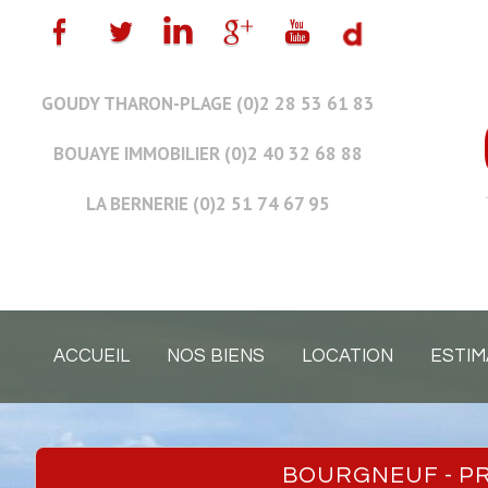
GOUDY THARON-PLAGE (0)2 28 53 61 83
BOUAYE IMMOBILIER (0)2 40 32 68 88
LA BERNERIE (0)2 51 74 67 95
ACCUEIL
NOS BIENS
LOCATION
ESTIM
BOURGNEUF - 