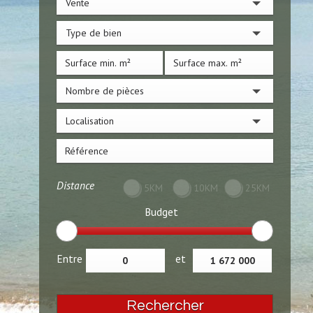
Vente
Type de bien
Nombre de pièces
Localisation
Distance
5KM
10KM
25KM
Budget
Entre
et
Rechercher