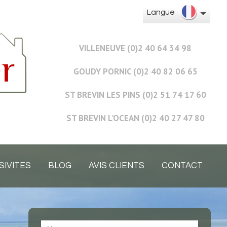
Langue
VILLENEUVE (0)2 40 64 34 98
GOUDY PORNIC (0)2 40 82 06 65
ST BREVIN LES PINS (0)2 51 74 17 60
ST BREVIN L'OCEAN (0)2 40 27 47 80
SIVITES
BLOG
AVIS CLIENTS
CONTACT