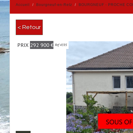
Accueil
Bourgneuf-en-Retz
BOURGNEUF - PROCHE C
< Retour
PRIX
292 900
€
Ref 4595