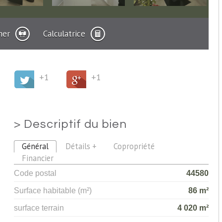
mer
Calculatrice
+1
+1
>
Descriptif du bien
Général
Détails +
Copropriété
Financier
Code postal
44580
Surface habitable (m²)
86 m²
surface terrain
4 020 m²