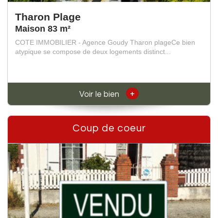
Tharon Plage
Maison 83 m²
COTE IMMOBILIER - Agence Goudy Tharon plageCe bien
atypique se compose de deux logements distinct...
+
Voir le bien
Coup de coeur