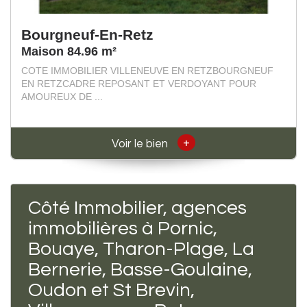
Bourgneuf-En-Retz
Maison 84.96 m²
COTE IMMOBILIER VILLENEUVE EN RETZBOURGNEUF
EN RETZCADRE REPOSANT ET VERDOYANT POUR
AMOUREUX DE ...
+
Voir le bien
Côté Immobilier, agences
immobilières à Pornic,
Bouaye, Tharon-Plage, La
Bernerie, Basse-Goulaine,
Oudon et St Brevin,