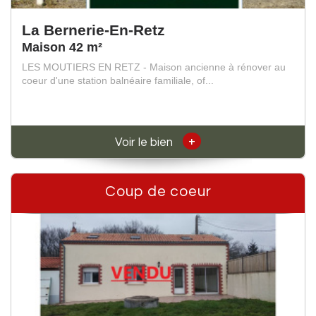
La Bernerie-En-Retz
Maison 42 m²
LES MOUTIERS EN RETZ - Maison ancienne à rénover au
coeur d'une station balnéaire familiale, of...
+
Voir le bien
Coup de coeur