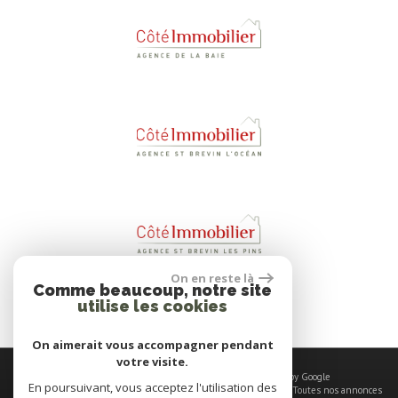
On en reste là
Comme beaucoup, notre site
utilise les cookies
On aimerait vous accompagner pendant
votre visite.
© 2026 | Tous droits réservés | Traduction powered by Google
En poursuivant, vous acceptez l'utilisation des
Plan du site
-
Mentions légales
-
Nos honoraires
-
Liens
-
Admin
-
Toutes nos annonces