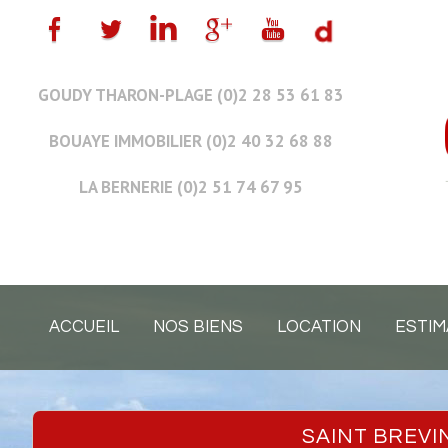
GOUDY THARON-PLAGE (0)2 28 53 61 83
BOUAYE IMMOBILIER (0)2 40 32 68 88
LA BERNERIE (0)2 51 74 67 95
ACCUEIL
NOS BIENS
LOCATION
ESTIM
SAINT BREV