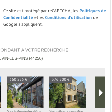
Ce site est protégé par reCAPTCHA, les
Politiques de
Confidentialité
et es
Conditions d'utilisation
de
Google s'appliquent.
PONDANT À VOTRE RECHERCHE
VIN-LES-PINS (44250)
360 525 €
376 200 €
Saint-Brevin-les-Pins
Saint-Brevin-les-Pins