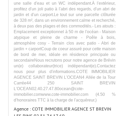
une salle d'eau et un WC indépendant.À l'extérieur,
profitez d'un joli patio à l'abri des regards, d'un abri de
jardin et d'un carport.Le tout sur une parcelle clôturée
de 328 m², dans un environnement calme et recherché,
à deux pas des plages et des commodités.- Les atouts :
Emplacement exceptionnel à 50 m de l'océan - Maison
atypique et pleine de charme - Poêle à bois,
atmosphère cosy - Terrain clos avec patio - Abri de
jardin + carportCoup de coeur assuré pour cette maison
de bord de mer, idéale en résidence principale ou
secondaireNous recrutons pour notre agence de Brévin
un(e) collaborateur(trice) indépendant(e).Contactez
nous pour plus d'informations.COTE IMMOBILIER
AGENCE SAINT BREVIN L'OCEAN4 Allée de la Tour
Carrée44 250 SAINT BREVIN
L'OCEAN02.40.27.47.80ocean@cote-
immobilier.comwww.cote-immobilier.com (4.50 %
d'honoraires TTC à la charge de l'acquéreur.)
Agence : COTE IMMOBILIER AGENCE ST BREVIN
LES PINS 02 51 74 17 60