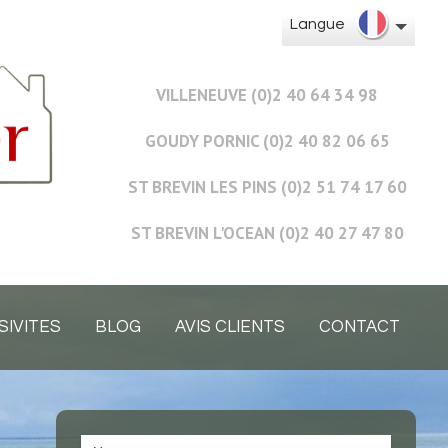
Langue
VILLENEUVE (0)2 40 64 34 98
GOUDY PORNIC (0)2 40 82 06 65
ST BREVIN LES PINS (0)2 51 74 17 60
ST BREVIN L'OCEAN (0)2 40 27 47 80
SIVITES
BLOG
AVIS CLIENTS
CONTACT