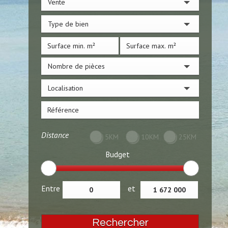
Vente
Type de bien
Nombre de pièces
Localisation
Distance
5KM
10KM
25KM
Budget
Entre
et
Rechercher