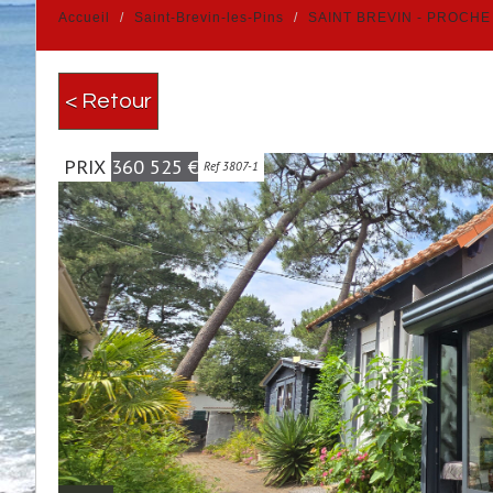
Accueil
Saint-Brevin-les-Pins
SAINT BREVIN - PROCHE
< Retour
PRIX
360 525
€
Ref 3807-1