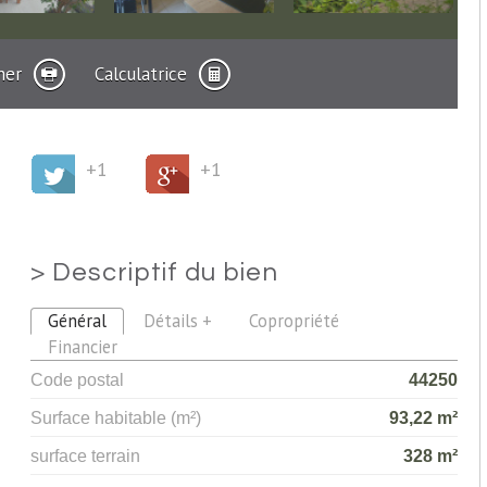
mer
Calculatrice
+1
+1
>
Descriptif du bien
Général
Détails +
Copropriété
Financier
Code postal
44250
Surface habitable (m²)
93,22 m²
surface terrain
328 m²