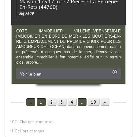
Maison 173.17 m² - 7 Pièces - La Bernerie-
En-Retz (44760)
Ref 7609
COTE IMMOBILIER VILLENEUVEENSEMBLE
IMMOBILIER EN BORD DE MER - LES MOUTIERS-EN-
RETZ EMPLACEMENT DE PREMIER CHOIX POUR LES
AMOUREUX DE L'OCEAN, dans un environnement calme
et préservé, à quelques pas de la mer, découvrez cet
ensemble immobilier à fort potentiel édifié sur un terrain
clos, arboré...
Voir le bien
2
3
4
19
»
«
1
..
* CC : Charges comprises
* HC : Hors charges