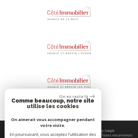
On en reste là
Comme beaucoup, notre site
utilise les cookies
On aimerait vous accompagner pendant
votre visite.
© 2026 | Tous droits réservés | Traduction powered by Google
En poursuivant, vous acceptez l'utilisation des
Plan du site
-
Mentions légales
-
Nos honoraires
-
Liens
-
Admin
-
Toutes nos annonces