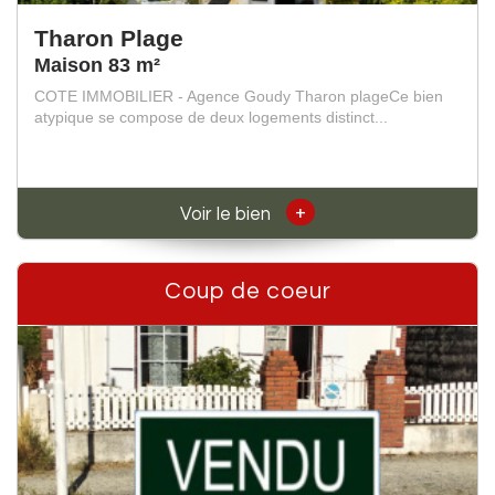
Tharon Plage
Maison 83 m²
COTE IMMOBILIER - Agence Goudy Tharon plageCe bien
atypique se compose de deux logements distinct...
+
Voir le bien
Coup de coeur