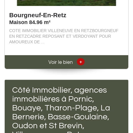
Bourgneuf-En-Retz
Maison 84.96 m²
COTE IMMOBILIER VILLENEUVE EN RETZBOURGNEUF
EN RETZCADRE REPOSANT ET VERDOYANT POUR
AMOUREUX DE ...
+
Voir le bien
Côté Immobilier, agences
immobilières à Pornic,
Bouaye, Tharon-Plage, La
Bernerie, Basse-Goulaine,
Oudon et St Brevin,