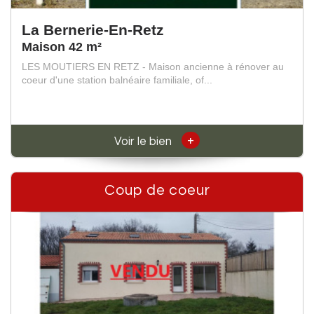
La Bernerie-En-Retz
Maison 42 m²
LES MOUTIERS EN RETZ - Maison ancienne à rénover au
coeur d'une station balnéaire familiale, of...
+
Voir le bien
Coup de coeur