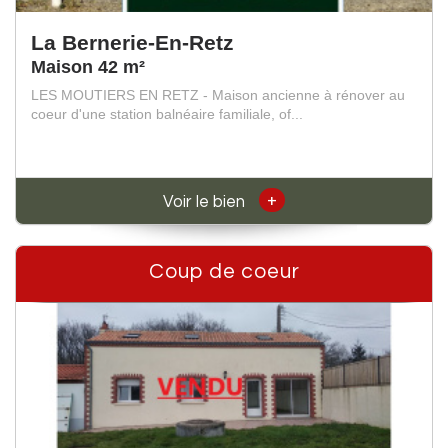
La Bernerie-En-Retz
Maison 42 m²
LES MOUTIERS EN RETZ - Maison ancienne à rénover au
coeur d'une station balnéaire familiale, of...
+
Voir le bien
Coup de coeur