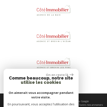
On en reste là
Comme beaucoup, notre site
utilise les cookies
On aimerait vous accompagner pendant
votre visite.
© 2026 | Tous droits réservés | Traduction powered by Google
En poursuivant, vous acceptez l'utilisation des
Plan du site
-
Mentions légales
-
Nos honoraires
-
Liens
-
Admin
-
Toutes nos annonces