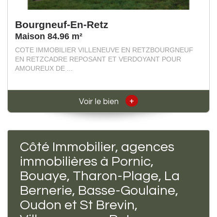
Bourgneuf-En-Retz
Maison 84.96 m²
COTE IMMOBILIER VILLENEUVE EN RETZBOURGNEUF
EN RETZCADRE REPOSANT ET VERDOYANT POUR
AMOUREUX DE ...
+
Voir le bien
Côté Immobilier, agences
immobilières à Pornic,
Bouaye, Tharon-Plage, La
Bernerie, Basse-Goulaine,
Oudon et St Brevin,