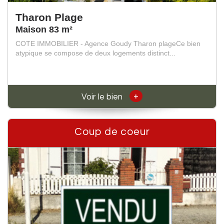
Tharon Plage
Maison 83 m²
COTE IMMOBILIER - Agence Goudy Tharon plageCe bien
atypique se compose de deux logements distinct...
+
Voir le bien
Coup de coeur