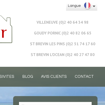
Langue
VILLENEUVE (0)2 40 64 34 98
GOUDY PORNIC (0)2 40 82 06 65
ST BREVIN LES PINS (0)2 51 74 17 60
ST BREVIN L'OCEAN (0)2 40 27 47 80
SIVITES
BLOG
AVIS CLIENTS
CONTACT