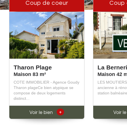
Coup de coeur
Coup 
Tharon Plage
La Berner
Maison 83 m²
Maison 42 
COTE IMMOBILIER - Agence Goudy
LES MOUTIERS 
Tharon plageCe bien atypique se
ancienne à réno
compose de deux logements
station balnéaire 
distinct...
+
Voir le bien
Voir l