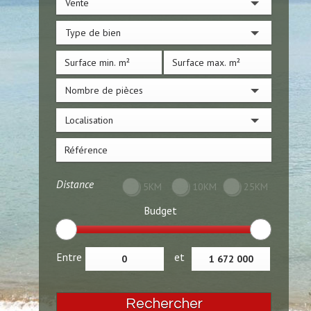
Vente
Type de bien
Nombre de pièces
Localisation
Distance
5KM
10KM
25KM
Budget
Entre
et
Rechercher