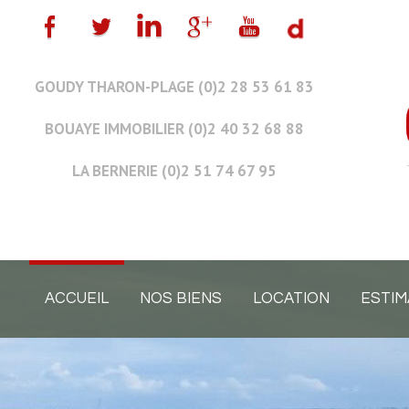
GOUDY THARON-PLAGE (0)2 28 53 61 83
BOUAYE IMMOBILIER (0)2 40 32 68 88
LA BERNERIE (0)2 51 74 67 95
ACCUEIL
NOS BIENS
LOCATION
ESTIM