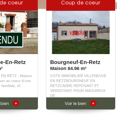
de coeur
Coup de coeur
ie-En-Retz
Bourgneuf-En-Retz
m²
Maison 84.96 m²
EN RETZ - Maison
COTE IMMOBILIER VILLENEUVE
ver au coeur d'une
EN RETZBOURGNEUF EN
familiale, of...
RETZCADRE REPOSANT ET
VERDOYANT POUR AMOUREUX
DE ...
+
+
e bien
Voir le bien