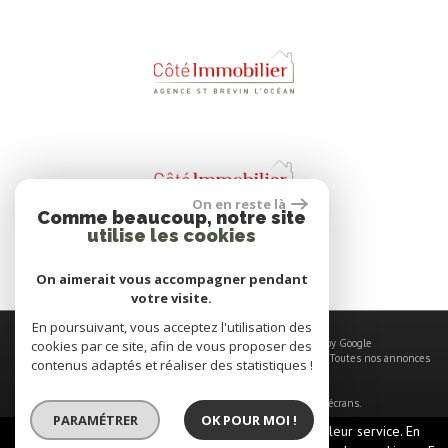
On en reste là
Comme beaucoup, notre site
utilise les cookies
On aimerait vous accompagner pendant
votre visite.
En poursuivant, vous acceptez l'utilisation des
© 2026 | Tous droits réservés | Traduction powered by Google
cookies par ce site, afin de vous proposer des
Plan du site
-
Mentions légales
-
Nos honoraires
-
Liens
-
Admin
-
Toutes nos annonces
contenus adaptés et réaliser des statistiques !
Site internet compatible multi-supports,
un seul site adaptable à tous les types d'écrans.
PARAMÉTRER
OK POUR MOI !
Ce site utilise des cookies pour vous offrir le meilleur service. En