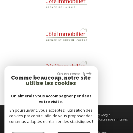
On en reste là
Comme beaucoup, notre site
utilise les cookies
On aimerait vous accompagner pendant
votre visite.
En poursuivant, vous acceptez l'utilisation des
© 2026 | Tous droits réservés | Traduction powered by Google
cookies par ce site, afin de vous proposer des
Plan du site
-
Mentions légales
-
Nos honoraires
-
Liens
-
Admin
-
Toutes nos annonces
contenus adaptés et réaliser des statistiques !
Site internet compatible multi-supports,
un seul site adaptable à tous les types d'écrans.