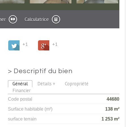
mer
Calculatrice
+1
+1
>
Descriptif du bien
Général
Détails +
Copropriété
Financier
Code postal
44680
Surface habitable (m²)
138 m²
surface terrain
1 253 m²