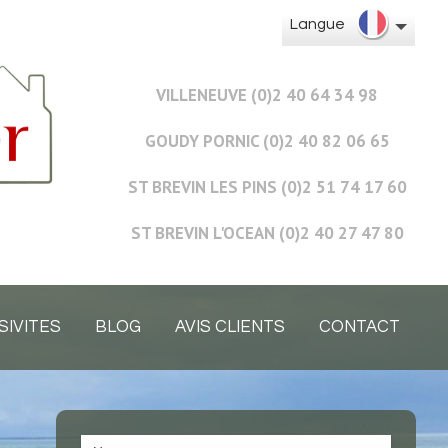
Langue
VILLENEUVE (0)2 40 64 34 98
GOUDY PORNIC (0)2 40 82 06 65
ST BREVIN LES PINS (0)2 51 74 17 60
ST BREVIN L'OCEAN (0)2 40 27 47 80
SIVITES
BLOG
AVIS CLIENTS
CONTACT