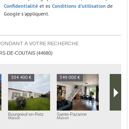
Confidentialité
et es
Conditions d'utilisation
de
Google s'appliquent.
PONDANT À VOTRE RECHERCHE
S-DE-COUTAIS (44680)
262 900 €
352 000 €
Bourgneuf-en-Retz
Port-Saint-Père
Maison
Maison