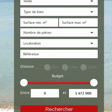
Vente
Type de bien
Nombre de pièces
Localisation
Distance
5KM
10KM
25KM
Budget
Entre
et
Rechercher