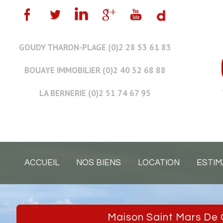
GOUDY THARON-PLAGE (0)2 28 53 61 83
BOUAYE IMMOBILIER (0)2 40 32 68 88
LA BERNERIE (0)2 51 74 67 95
ACCUEIL
NOS BIENS
LOCATION
ESTIM
Maison Saint Mars De