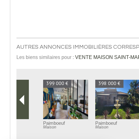
AUTRES ANNONCES IMMOBILIÈRES CORRES
Les biens similaires pour :
VENTE MAISON SAINT-MAR
358 000 €
394 000 €
Bourgneuf-en-Retz
La Bernerie-en-Retz
Maison
Maison