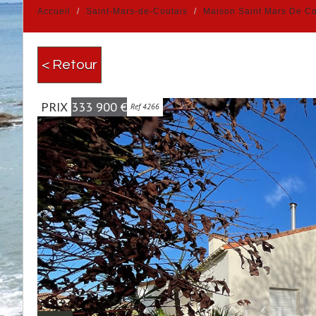
Accueil
Saint-Mars-de-Coutais
Maison Saint Mars De Co
< Retour
PRIX
333 900
€
Ref 4266