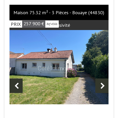
Maison 75.32 m² - 3 Pièces - Bouaye (44830)
257 900
€
PRIX
Exclusivité
Ref 4566