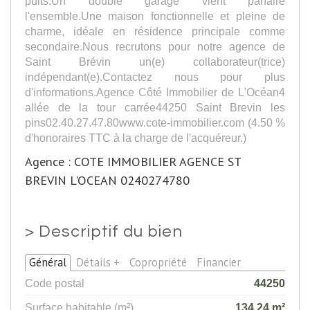
puits.Un double garage vient parfaire
l'ensemble.Une maison fonctionnelle et pleine de
charme, idéale en résidence principale comme
secondaire.Nous recrutons pour notre agence de
Saint Brévin un(e) collaborateur(trice)
indépendant(e).Contactez nous pour plus
d'informations.Agence Côté Immobilier de L'Océan4
allée de la tour carrée44250 Saint Brevin les
pins02.40.27.47.80www.cote-immobilier.com (4.50 %
d'honoraires TTC à la charge de l'acquéreur.)
Agence : COTE IMMOBILIER AGENCE ST
BREVIN L'OCEAN 0240274780
>
Descriptif du bien
Général
Détails +
Copropriété
Financier
Code postal
44250
Surface habitable (m²)
134,24 m²