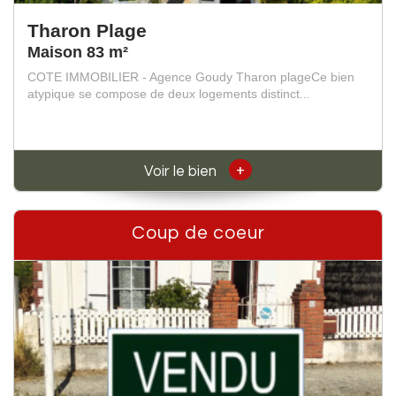
Tharon Plage
Maison 83 m²
COTE IMMOBILIER - Agence Goudy Tharon plageCe bien
atypique se compose de deux logements distinct...
+
Voir le bien
Coup de coeur