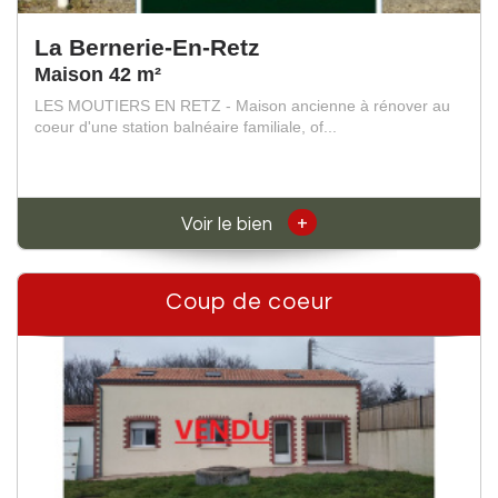
La Bernerie-En-Retz
Maison 42 m²
LES MOUTIERS EN RETZ - Maison ancienne à rénover au
coeur d'une station balnéaire familiale, of...
+
Voir le bien
Coup de coeur