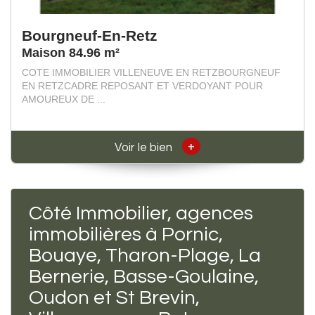
Bourgneuf-En-Retz
Maison 84.96 m²
COTE IMMOBILIER VILLENEUVE EN RETZBOURGNEUF
EN RETZCADRE REPOSANT ET VERDOYANT POUR
AMOUREUX DE ...
+
Voir le bien
Côté Immobilier, agences
immobilières à Pornic,
Bouaye, Tharon-Plage, La
Bernerie, Basse-Goulaine,
Oudon et St Brevin,