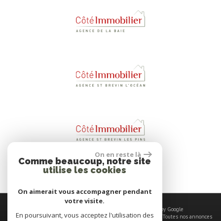
On en reste là
Comme beaucoup, notre site
utilise les cookies
On aimerait vous accompagner pendant
votre visite.
© 2026 | Tous droits réservés | Traduction powered by Google
En poursuivant, vous acceptez l'utilisation des
Plan du site
-
Mentions légales
-
Nos honoraires
-
Liens
-
Admin
-
Toutes nos annonces