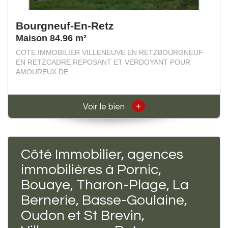
Bourgneuf-En-Retz
Maison 84.96 m²
COTE IMMOBILIER VILLENEUVE EN RETZBOURGNEUF
EN RETZCADRE REPOSANT ET VERDOYANT POUR
AMOUREUX DE ...
+
Voir le bien
Côté Immobilier, agences
immobilières à Pornic,
Bouaye, Tharon-Plage, La
Bernerie, Basse-Goulaine,
Oudon et St Brevin,