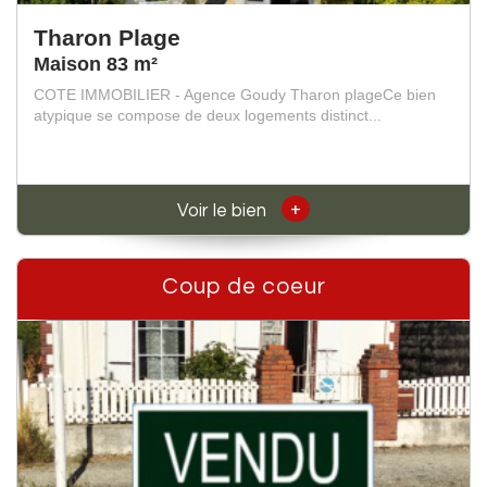
Tharon Plage
Maison 83 m²
COTE IMMOBILIER - Agence Goudy Tharon plageCe bien
atypique se compose de deux logements distinct...
+
Voir le bien
Coup de coeur