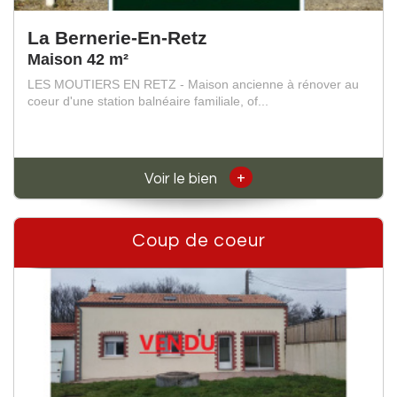
La Bernerie-En-Retz
Maison 42 m²
LES MOUTIERS EN RETZ - Maison ancienne à rénover au
coeur d'une station balnéaire familiale, of...
+
Voir le bien
Coup de coeur