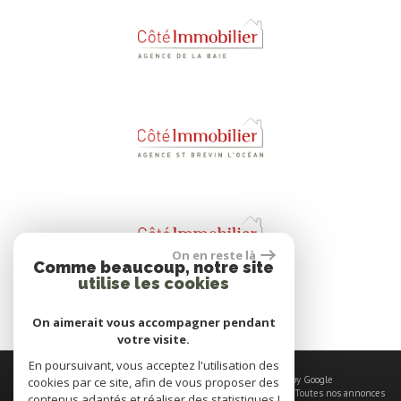
On en reste là
Comme beaucoup, notre site
utilise les cookies
On aimerait vous accompagner pendant
votre visite.
En poursuivant, vous acceptez l'utilisation des
© 2026 | Tous droits réservés | Traduction powered by Google
cookies par ce site, afin de vous proposer des
Plan du site
-
Mentions légales
-
Nos honoraires
-
Liens
-
Admin
-
Toutes nos annonces
contenus adaptés et réaliser des statistiques !