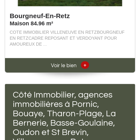
Bourgneuf-En-Retz
Maison 84.96 m²
COTE IMMOBILIER VILLENEUVE EN RETZBOURGNEUF
EN RETZCADRE REPOSANT ET VERDOYANT POUR
AMOUREUX DE ...
+
Voir le bien
Côté Immobilier, agences
immobilières à Pornic,
Bouaye, Tharon-Plage, La
Bernerie, Basse-Goulaine,
Oudon et St Brevin,