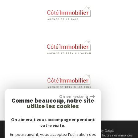
On en reste là
Comme beaucoup, notre site
utilise les cookies
On aimerait vous accompagner pendant
votre visite.
© 2026 | Tous droits réservés | Traduction powered by Google
En poursuivant, vous acceptez l'utilisation des
Plan du site
-
Mentions légales
-
Nos honoraires
-
Liens
-
Admin
-
Toutes nos annonces