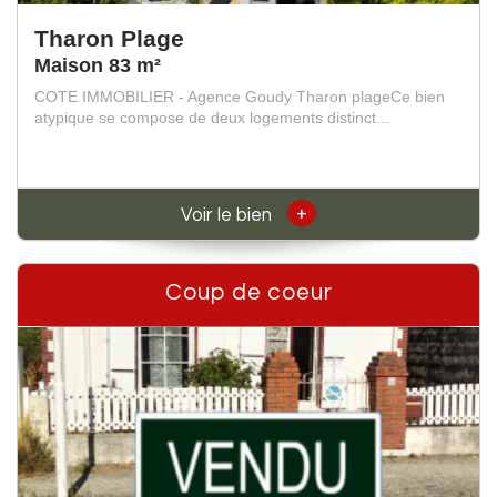
Tharon Plage
Maison 83 m²
COTE IMMOBILIER - Agence Goudy Tharon plageCe bien
atypique se compose de deux logements distinct...
+
Voir le bien
Coup de coeur