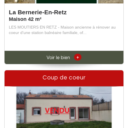
La Bernerie-En-Retz
Maison 42 m²
LES MOUTIERS EN RETZ - Maison ancienne à rénover au
coeur d'une station balnéaire familiale, of...
+
Voir le bien
Coup de coeur