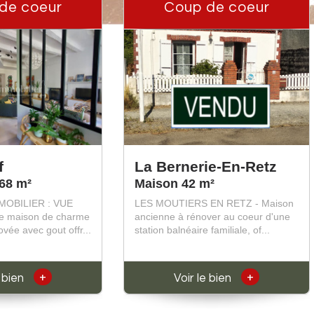
de coeur
Coup de coeur
f
La Bernerie-En-Retz
68 m²
Maison 42 m²
MOBILIER : VUE
LES MOUTIERS EN RETZ - Maison
te maison de charme
ancienne à rénover au coeur d'une
vée avec gout offr...
station balnéaire familiale, of...
+
+
e bien
Voir le bien