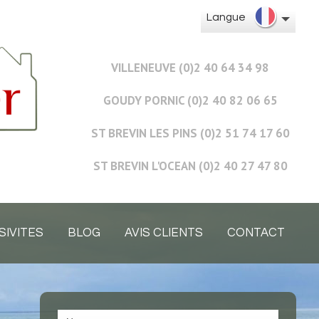
Langue
VILLENEUVE (0)2 40 64 34 98
GOUDY PORNIC (0)2 40 82 06 65
ST BREVIN LES PINS (0)2 51 74 17 60
ST BREVIN L'OCEAN (0)2 40 27 47 80
SIVITES
BLOG
AVIS CLIENTS
CONTACT