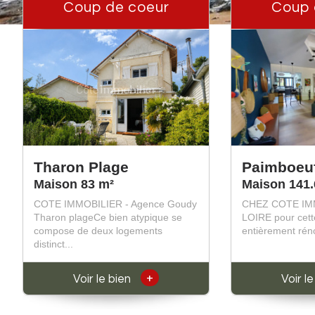
Coup de coeur
Coup 
Tharon Plage
Paimboeu
Maison 83 m²
Maison 141.
COTE IMMOBILIER - Agence Goudy
CHEZ COTE IM
Tharon plageCe bien atypique se
LOIRE pour cet
compose de deux logements
entièrement réno
distinct...
+
Voir le bien
Voir l