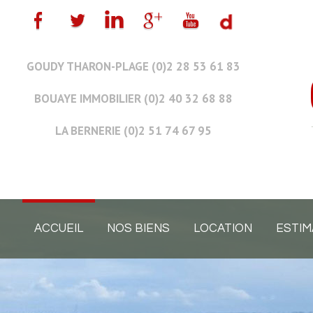
GOUDY THARON-PLAGE (0)2 28 53 61 83
BOUAYE IMMOBILIER (0)2 40 32 68 88
LA BERNERIE (0)2 51 74 67 95
ACCUEIL
NOS BIENS
LOCATION
ESTIM