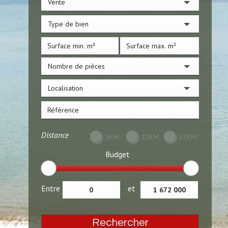
Vente
Type de bien
Nombre de pièces
Localisation
Distance
5KM
10KM
25KM
Budget
Entre
et
Rechercher